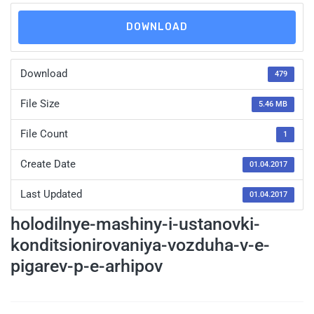
DOWNLOAD
Download
479
File Size
5.46 MB
File Count
1
Create Date
01.04.2017
Last Updated
01.04.2017
holodilnye-mashiny-i-ustanovki-
konditsionirovaniya-vozduha-v-e-
pigarev-p-e-arhipov