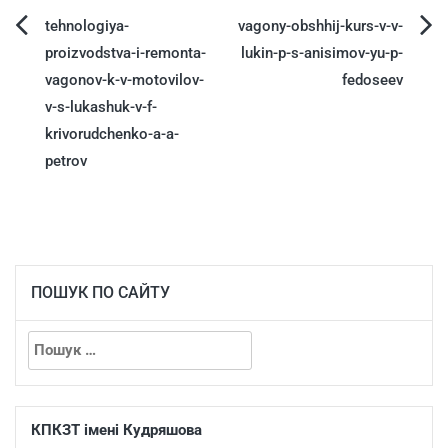
tehnologiya-
vagony-obshhij-kurs-v-v-
proizvodstva-i-remonta-
lukin-p-s-anisimov-yu-p-
vagonov-k-v-motovilov-
fedoseev
v-s-lukashuk-v-f-
krivorudchenko-a-a-
petrov
ПОШУК ПО САЙТУ
КПКЗТ імені Кудряшова