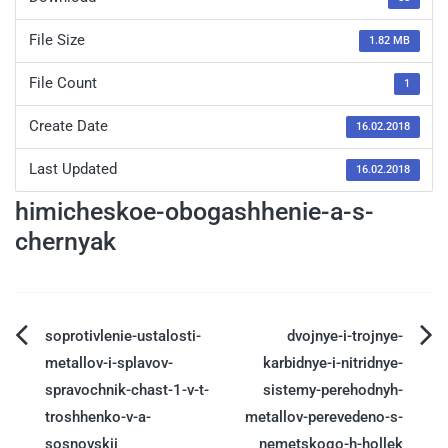
File Size
1.82 MB
File Count
1
Create Date
16.02.2018
Last Updated
16.02.2018
himicheskoe-obogashhenie-a-s-
chernyak
soprotivlenie-ustalosti-
dvojnye-i-trojnye-
metallov-i-splavov-
karbidnye-i-nitridnye-
spravochnik-chast-1-v-t-
sistemy-perehodnyh-
troshhenko-v-a-
metallov-perevedeno-s-
sosnovskij
nemetskogo-h-hollek