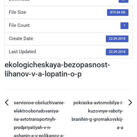
File Size
879.84 KB
File Count
1
Create Date
22.09.2018
Last Updated
22.09.2018
ekologicheskaya-bezopasnost-
lihanov-v-a-lopatin-o-p
servisnoe-obsluzhivanie-
pokraska-avtomobilya-i-
elektrooborudovaniya-
kuzovnye-raboty-
na-avtotransportnyh-
branihin-g-gromakovskij-
predpriyatiyah-v-n-
a-a
ashanin-a-v-polikanov-a-