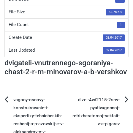
File Size
52.78 KB
File Count
1
Create Date
02.04.2017
Last Updated
02.04.2017
dvigateli-vnutrennego-sgoraniya-
chast-2-r-m-minovarov-a-b-vershkov
vagony-osnovy-
dizel-4vd2115-2srw-
konstruirovanie-i-
pyativagonnoj-
ekspertizy-tehnicheskih-
refrizheratornoj-sektsii-
reshenij-a-p-azovskij-e-v-
v-e-pigarev
aleksandrov-v-v-