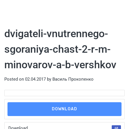
dvigateli-vnutrennego-
sgoraniya-chast-2-r-m-
minovarov-a-b-vershkov
Posted on
02.04.2017
by
Василь Прокопенко
DOWNLOAD
Download
68