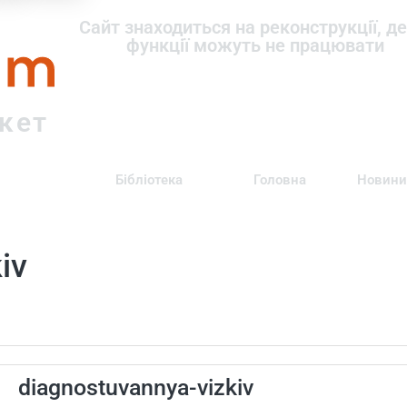
om
Сайт знаходиться на реконструкції, де
функції можуть не працювати
ркет
Бібліотека
Головна
Новини
iv
diagnostuvannya-vizkiv