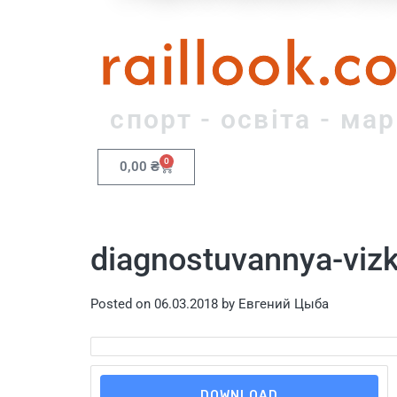
raillook.c
спорт - освіта - ма
0
0,00
₴
diagnostuvannya-vizk
Posted on
06.03.2018
by
Евгений Цыба
DOWNLOAD