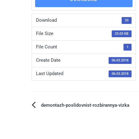
Download
33
File Size
25.03 KB
File Count
1
Create Date
06.03.2018
Last Updated
06.03.2018
demontazh-poslidovnist-rozbirannya-vizka