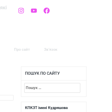
які
Про сайт
Зв’язок
ПОШУК ПО САЙТУ
КПКЗТ імені Кудряшова