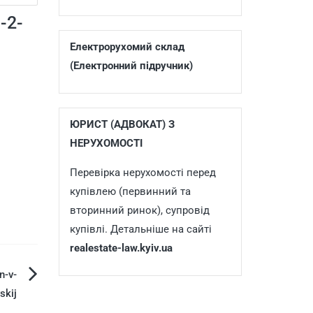
-2-
Електрорухомий склад
(Електронний підручник)
ЮРИСТ (АДВОКАТ) З
НЕРУХОМОСТІ
Перевірка нерухомості перед
купівлею (первинний та
вторинний ринок), супровід
купівлі. Детальніше на сайті
realestate-law.kyiv.ua
n-v-
skij