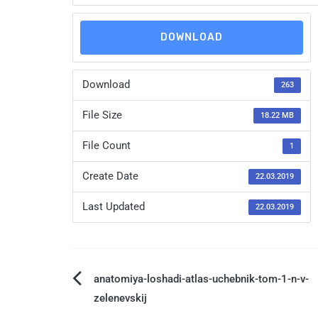
DOWNLOAD
Download
263
File Size
18.22 MB
File Count
1
Create Date
22.03.2019
Last Updated
22.03.2019
anatomiya-loshadi-atlas-uchebnik-tom-1-n-v-
zelenevskij