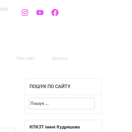
які
Про сайт
Зв’язок
ПОШУК ПО САЙТУ
КПКЗТ імені Кудряшова