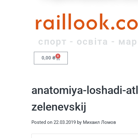
raillook.c
спорт - освіта - ма
0
0,00
₴
anatomiya-loshadi-at
zelenevskij
Posted on
22.03.2019
by
Михаил Ломов