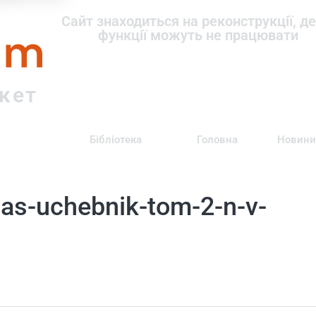
om
Сайт знаходиться на реконструкції, де
функції можуть не працювати
ркет
Бібліотека
Головна
Новини
las-uchebnik-tom-2-n-v-