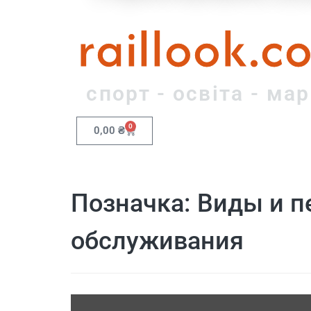
raillook.c
спорт - освіта - ма
0
0,00
₴
Позначка:
Виды и п
обслуживания