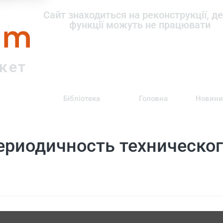
om
Сайт знаходиться на реконструкції, де
функції можуть не працювати
ркет
Бібліотека
Головна
Новини
ериодичность техническо