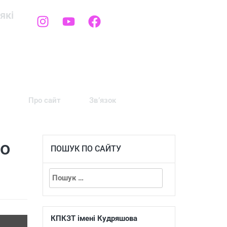
які
Про сайт
Зв’язок
го
ПОШУК ПО САЙТУ
КПКЗТ імені Кудряшова