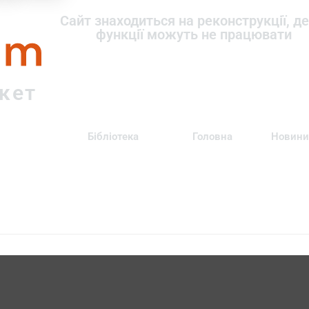
om
Сайт знаходиться на реконструкції, де
функції можуть не працювати
ркет
Бібліотека
Головна
Новини