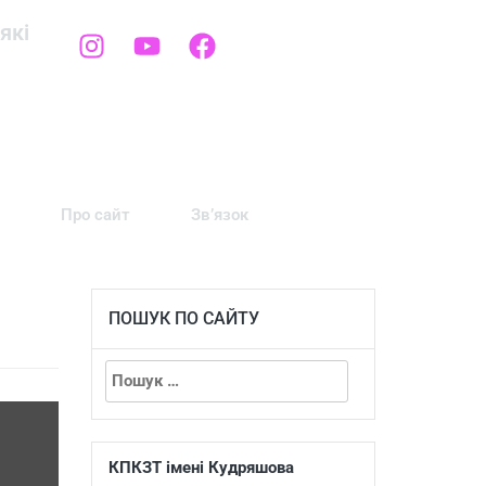
які
Про сайт
Зв’язок
ПОШУК ПО САЙТУ
КПКЗТ імені Кудряшова