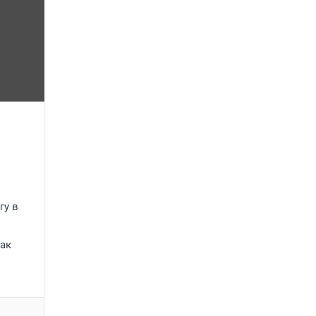
гу в
ак