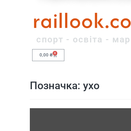
raillook.c
спорт - освіта - ма
0
0,00
₴
Позначка:
ухо