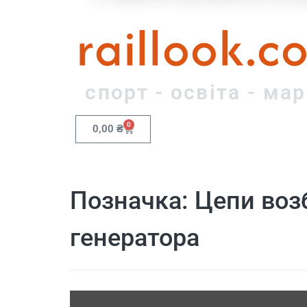
raillook.c
спорт - освіта - ма
0
0,00
₴
Позначка:
Цепи воз
генератора