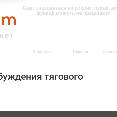
om
Сайт знаходиться на реконструкції, де
функції можуть не працювати
ркет
Бібліотека
Головна
Новини
буждения тягового