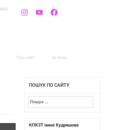
які
Про сайт
Зв’язок
ПОШУК ПО САЙТУ
КПКЗТ імені Кудряшова