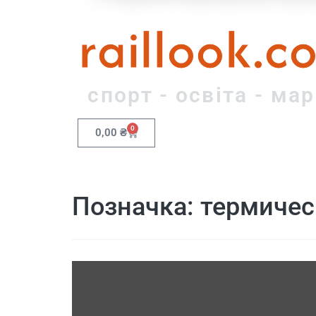
raillook.c
спорт - освіта - ма
0
0,00
₴
Позначка:
термичес