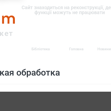
om
Сайт знаходиться на реконструкції, де
функції можуть не працювати
ркет
Бібліотека
Головна
Новини
кая обработка