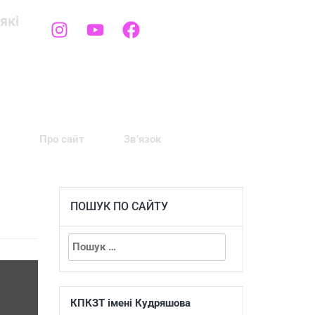
які
Про сайт
Зв’язок
ПОШУК ПО САЙТУ
КПКЗТ імені Кудряшова