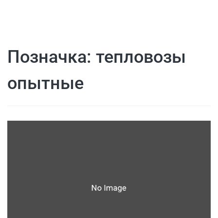
Позначка:
тепловозы
опытные