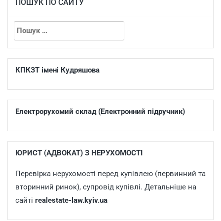
ПОШУК ПО САЙТУ
КПКЗТ імені Кудряшова
Електрорухомий склад (Електронний підручник)
ЮРИСТ (АДВОКАТ) З НЕРУХОМОСТІ
Перевірка нерухомості перед купівлею (первинний та
вторинний ринок), супровід купівлі. Детальніше на
сайті
realestate-law.kyiv.ua