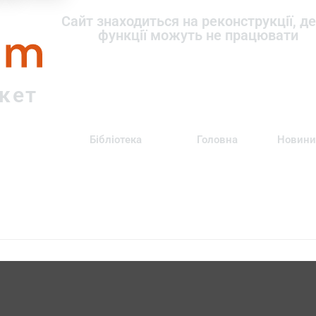
om
Сайт знаходиться на реконструкції, де
функції можуть не працювати
ркет
Бібліотека
Головна
Новини