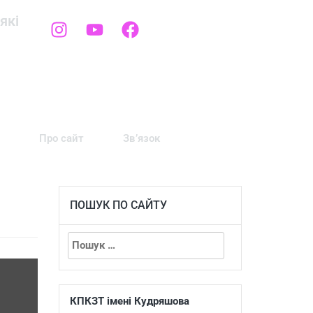
які
Про сайт
Зв’язок
ПОШУК ПО САЙТУ
КПКЗТ імені Кудряшова