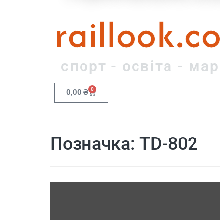
raillook.c
спорт - освіта - ма
0
0,00
₴
Позначка:
TD-802