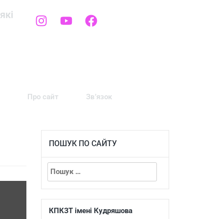
які
Про сайт
Зв’язок
ПОШУК ПО САЙТУ
КПКЗТ імені Кудряшова