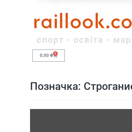
raillook.c
спорт - освіта - ма
0
0,00
₴
Позначка:
Строгани