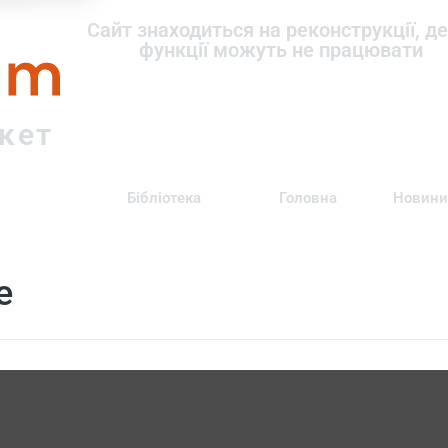
om
Сайт знаходиться на реконструкції, де
функції можуть не працювати
ркет
Бібліотека
Головна
Новини
е