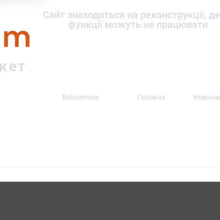
om
Сайт знаходиться на реконструкції, де
функції можуть не працювати
ркет
Бібліотека
Головна
Новини