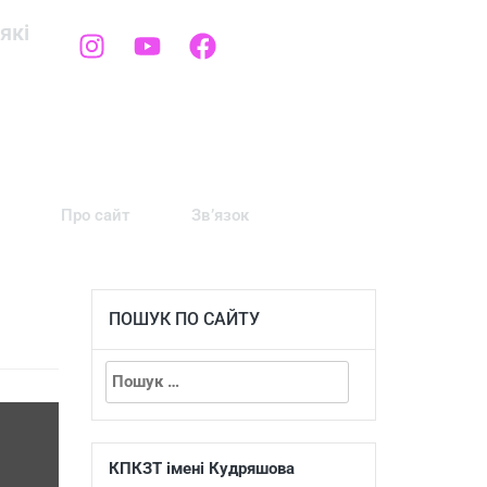
які
Про сайт
Зв’язок
ПОШУК ПО САЙТУ
КПКЗТ імені Кудряшова