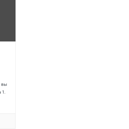
” вы
 1.