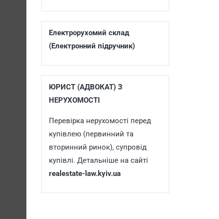
Електрорухомий склад
(Електронний підручник)
ЮРИСТ (АДВОКАТ) З
НЕРУХОМОСТІ
Перевірка нерухомості перед
купівлею (первинний та
вторинний ринок), супровід
купівлі. Детальніше на сайті
realestate-law.kyiv.ua