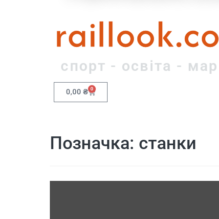
raillook.c
спорт - освіта - ма
0
0,00
₴
Позначка:
станки