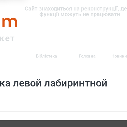
om
Сайт знаходиться на реконструкції, де
функції можуть не працювати
ркет
Бібліотека
Головна
Новини
ка левой лабиринтной