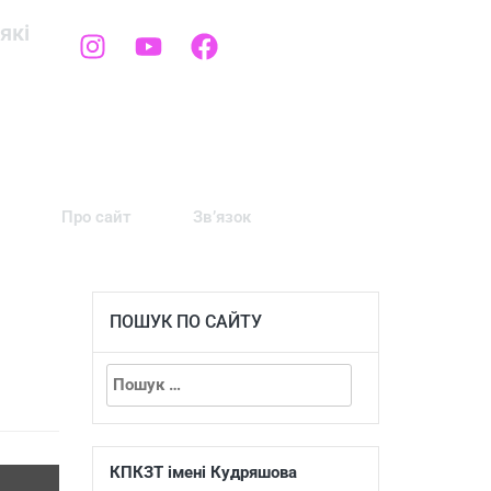
які
Про сайт
Зв’язок
ПОШУК ПО САЙТУ
КПКЗТ імені Кудряшова