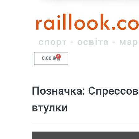
raillook.c
спорт - освіта - ма
0
0,00
₴
Позначка:
Спрессов
втулки