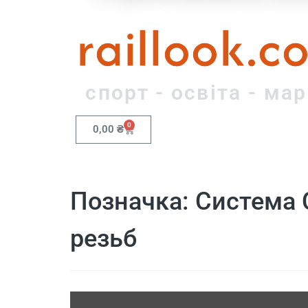
raillook.c
спорт - освіта - ма
0
0,00
₴
Позначка:
Система 
резьб