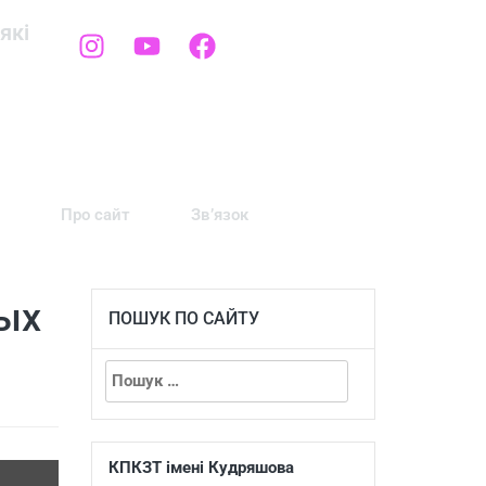
які
Про сайт
Зв’язок
ых
ПОШУК ПО САЙТУ
КПКЗТ імені Кудряшова