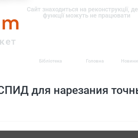
om
Сайт знаходиться на реконструкції, де
функції можуть не працювати
ркет
Бібліотека
Головна
Новини
СПИД для нарезания точн