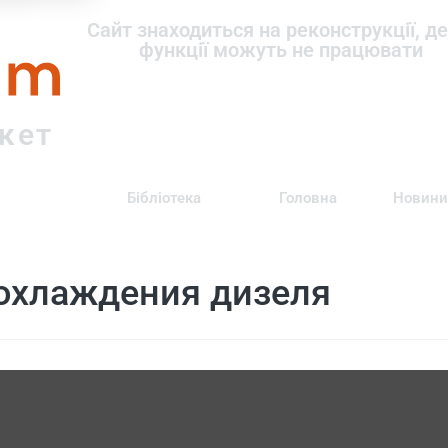
om
Сайт знаходиться на реконструкції, де
функції можуть не працювати
ркет
Бібліотека
Головна
Новини
охлаждения дизеля