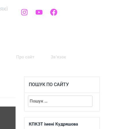
які
Про сайт
Зв’язок
ПОШУК ПО САЙТУ
КПКЗТ імені Кудряшова