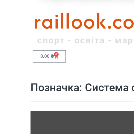
raillook.c
спорт - освіта - ма
0
0,00
₴
Позначка:
Система 