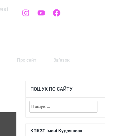
які
Про сайт
Зв’язок
ПОШУК ПО САЙТУ
КПКЗТ імені Кудряшова