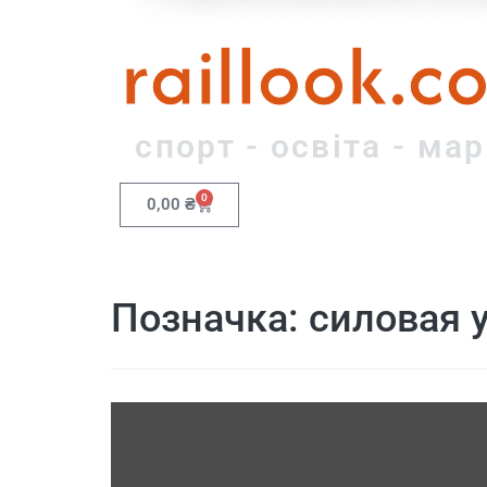
raillook.c
спорт - освіта - ма
0
0,00
₴
Позначка:
силовая 