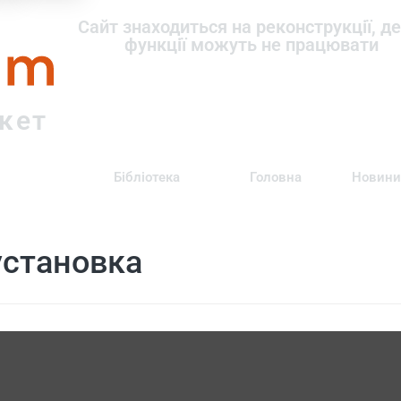
om
Сайт знаходиться на реконструкції, де
функції можуть не працювати
ркет
Бібліотека
Головна
Новини
установка