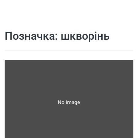
Позначка:
шкворінь