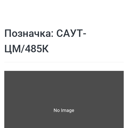
Позначка:
САУТ-
ЦМ/485К