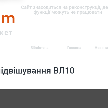
om
Сайт знаходиться на реконструкції, де
функції можуть не працювати
ркет
Бібліотека
Головна
Новини
підвішування ВЛ10