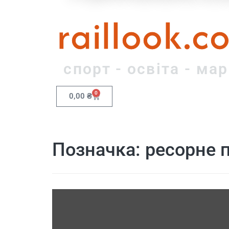
raillook.c
спорт - освіта - ма
0
0,00
₴
Позначка:
ресорне 