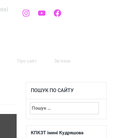
які
Про сайт
Зв’язок
ПОШУК ПО САЙТУ
КПКЗТ імені Кудряшова