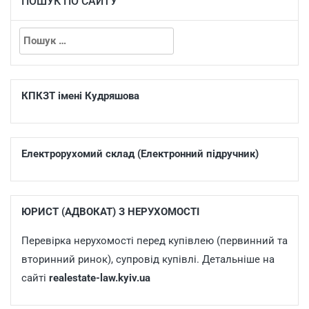
ПОШУК ПО САЙТУ
КПКЗТ імені Кудряшова
Електрорухомий склад (Електронний підручник)
ЮРИСТ (АДВОКАТ) З НЕРУХОМОСТІ
Перевірка нерухомості перед купівлею (первинний та
вторинний ринок), супровід купівлі. Детальніше на
сайті
realestate-law.kyiv.ua