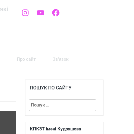
які
Про сайт
Зв’язок
ПОШУК ПО САЙТУ
КПКЗТ імені Кудряшова