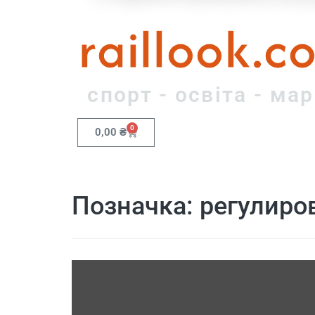
raillook.c
спорт - освіта - ма
0
0,00
₴
Позначка:
регулиро