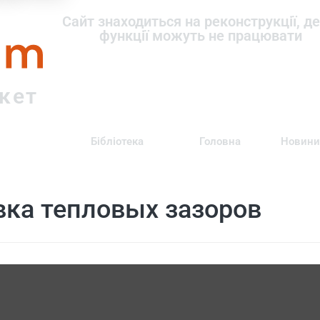
om
Сайт знаходиться на реконструкції, де
функції можуть не працювати
ркет
Бібліотека
Головна
Новини
вка тепловых зазоров