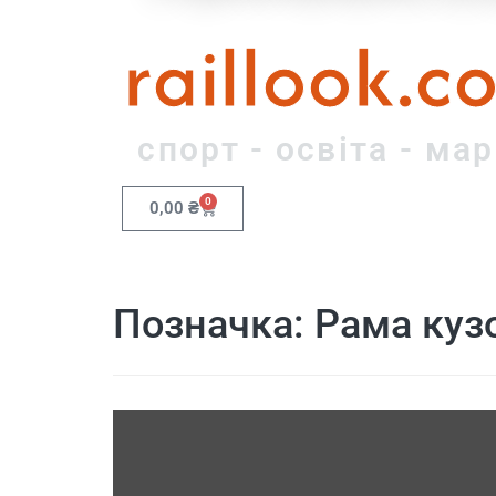
raillook.c
спорт - освіта - ма
0
0,00
₴
Позначка:
Рама куз