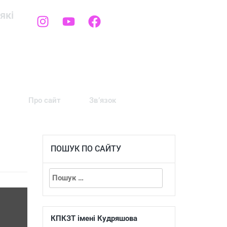
які
Про сайт
Зв’язок
ПОШУК ПО САЙТУ
КПКЗТ імені Кудряшова