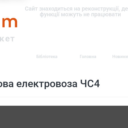
om
Сайт знаходиться на реконструкції, де
функції можуть не працювати
ркет
Бібліотека
Головна
Новини
ова електровоза ЧС4