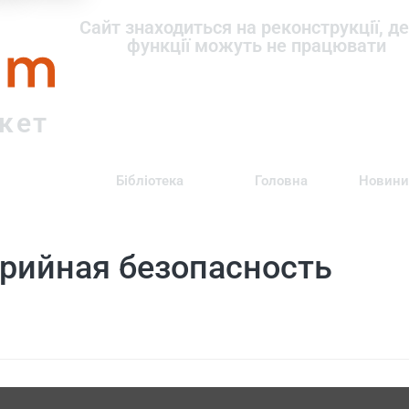
om
Сайт знаходиться на реконструкції, де
функції можуть не працювати
ркет
Бібліотека
Головна
Новини
рийная безопасность