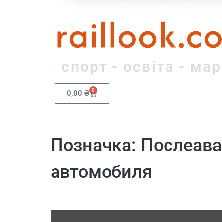
raillook.c
спорт - освіта - ма
0
0,00
₴
Позначка:
Послеава
автомобиля