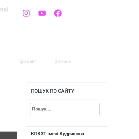
які
Про сайт
Зв’язок
ПОШУК ПО САЙТУ
КПКЗТ імені Кудряшова