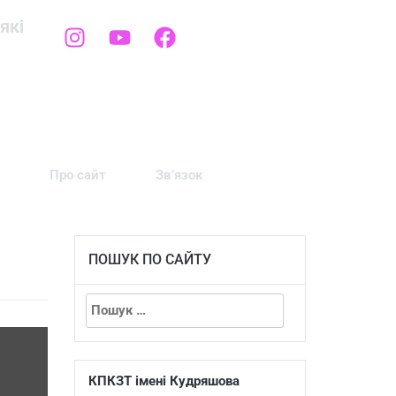
які
Про сайт
Зв’язок
ПОШУК ПО САЙТУ
КПКЗТ імені Кудряшова