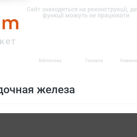
om
Сайт знаходиться на реконструкції, де
функції можуть не працювати
ркет
Бібліотека
Головна
Новини
очная железа