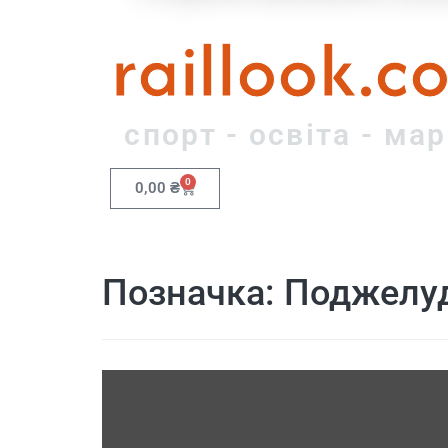
raillook.c
спорт - освіта - ма
0
0,00
₴
Позначка:
Поджелуд