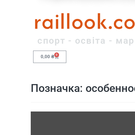
raillook.c
спорт - освіта - ма
0
0,00
₴
Позначка:
особенно