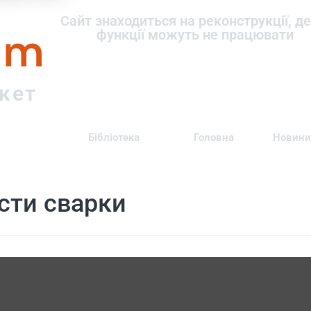
om
Сайт знаходиться на реконструкції, де
функції можуть не працювати
ркет
Бібліотека
Головна
Новини
сти сварки