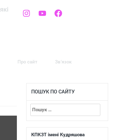
які
Про сайт
Зв’язок
ПОШУК ПО САЙТУ
КПКЗТ імені Кудряшова