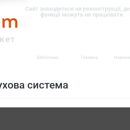
om
Сайт знаходиться на реконструкції, де
функції можуть не працювати
ркет
Бібліотека
Головна
Новини
ухова система