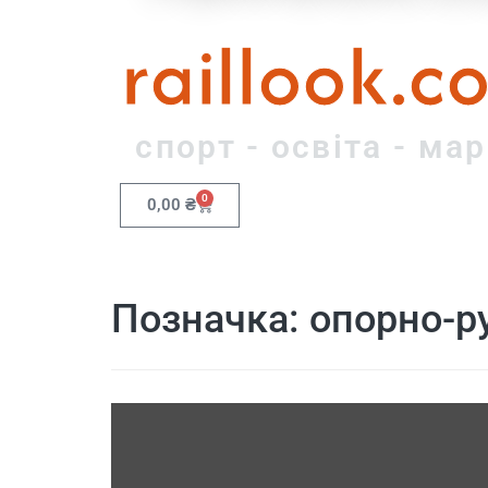
raillook.c
спорт - освіта - ма
0
0,00
₴
Позначка:
опорно-р