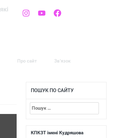
які
Про сайт
Зв’язок
ПОШУК ПО САЙТУ
КПКЗТ імені Кудряшова