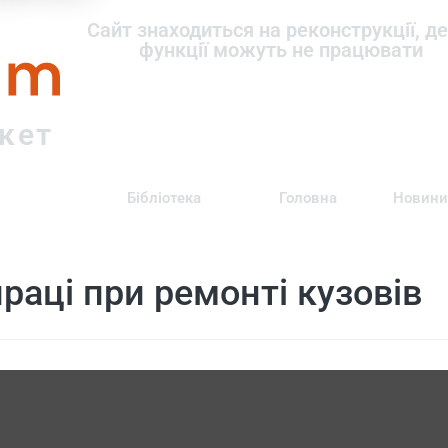
om
Сайт знаходиться на реконструкції, де
функції можуть не працювати
ркет
Бібліотека
Головна
Новини
раці при ремонті кузовів