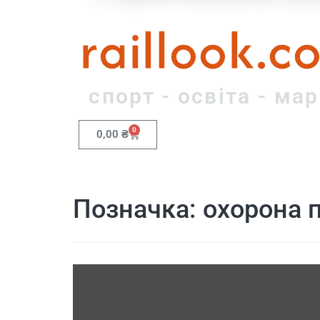
raillook.c
спорт - освіта - ма
0
0,00
₴
Позначка:
охорона п