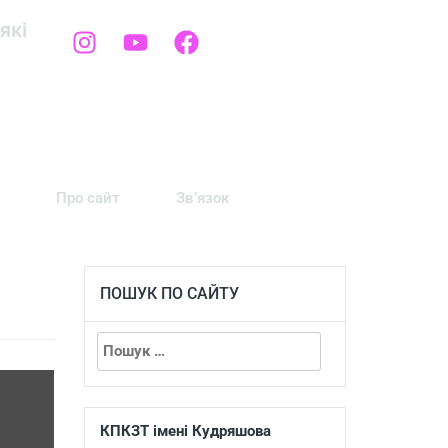
які
Про сайт
Зв’язок
ПОШУК ПО САЙТУ
КПКЗТ імені Кудряшова