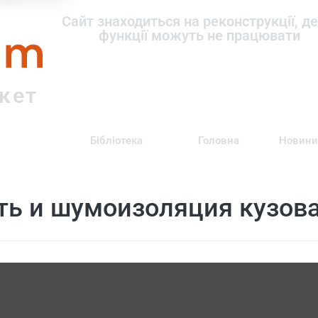
om
Сайт знаходиться на реконструкції, де
функції можуть не працювати
ркет
Бібліотека
Головна
Новини
ть и шумоизоляция кузов