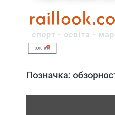
raillook.c
спорт - освіта - ма
0
0,00
₴
Позначка:
обзорнос