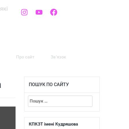
які
Про сайт
Зв’язок
а
ПОШУК ПО САЙТУ
КПКЗТ імені Кудряшова