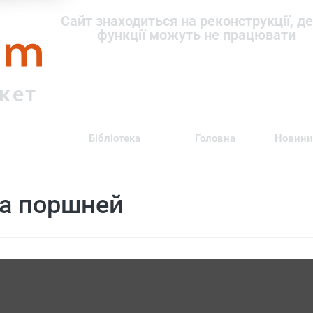
om
Сайт знаходиться на реконструкції, де
функції можуть не працювати
ркет
Бібліотека
Головна
Новини
а поршней