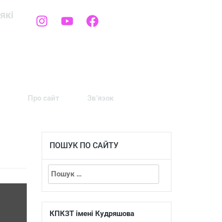
які
Про сайт
Зв’язок
ПОШУК ПО САЙТУ
КПКЗТ імені Кудряшова