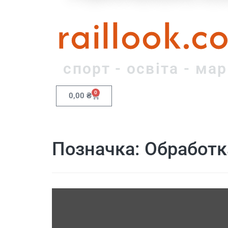
raillook.c
спорт - освіта - ма
0
0,00
₴
Позначка:
Обработк