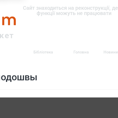
om
Сайт знаходиться на реконструкції, де
функції можуть не працювати
ркет
Бібліотека
Головна
Новини
подошвы