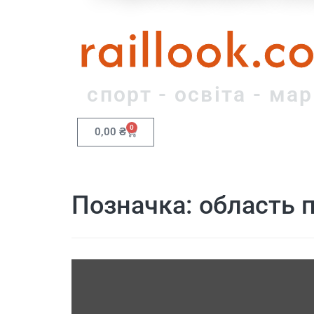
raillook.c
спорт - освіта - ма
0
0,00
₴
Позначка:
область 