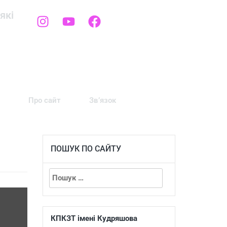
які
Про сайт
Зв’язок
ПОШУК ПО САЙТУ
КПКЗТ імені Кудряшова