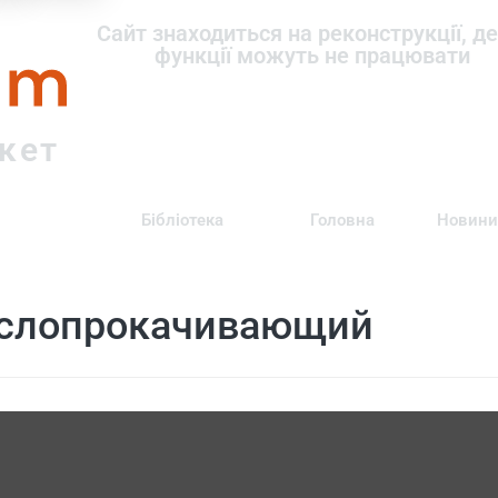
om
Сайт знаходиться на реконструкції, де
функції можуть не працювати
ркет
Бібліотека
Головна
Новини
аслопрокачивающий