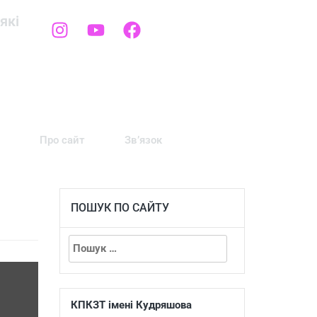
які
Про сайт
Зв’язок
ПОШУК ПО САЙТУ
КПКЗТ імені Кудряшова