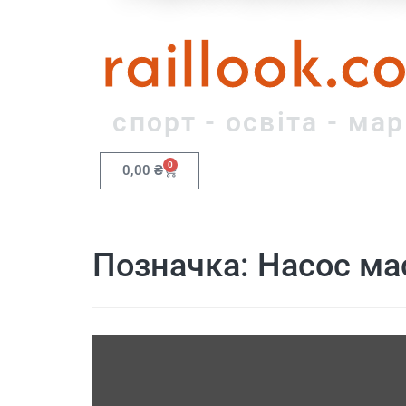
raillook.c
спорт - освіта - ма
0
0,00
₴
Позначка:
Насос м