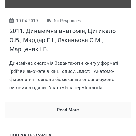
10.04.2019
No Responses
2011. Динамічна анатомія, Цигикало
О.В., Мардар Г.І., Луканьова С.М.,
Марценяк І.В.
Динамічна анатомія Завантажити книгу у форматі
“pdf” ви зможете в кінці опису. Зміст: Анатомо-
фізиологічні основи біомеханіки опорно-рухової
системи людини. Анатомічна термінологія ...
Read More
ПОШУК ПО САЙТУ