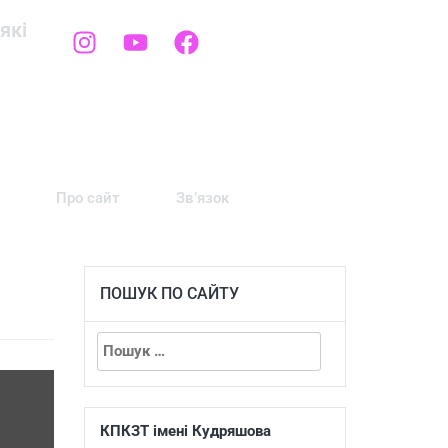
які
Про сайт
Зв’язок
ПОШУК ПО САЙТУ
КПКЗТ імені Кудряшова