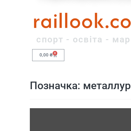
raillook.c
спорт - освіта - ма
0
0,00
₴
Позначка:
металлур