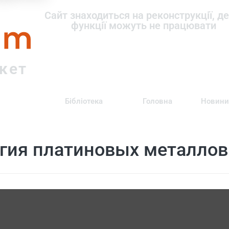
om
Сайт знаходиться на реконструкції, де
функції можуть не працювати
ркет
Бібліотека
Головна
Новини
гия платиновых металлов