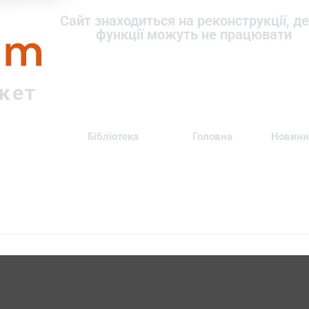
om
Сайт знаходиться на реконструкції, де
функції можуть не працювати
ркет
Бібліотека
Головна
Новини