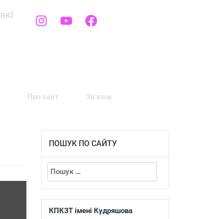
які
Про сайт
Зв’язок
ПОШУК ПО САЙТУ
КПКЗТ імені Кудряшова