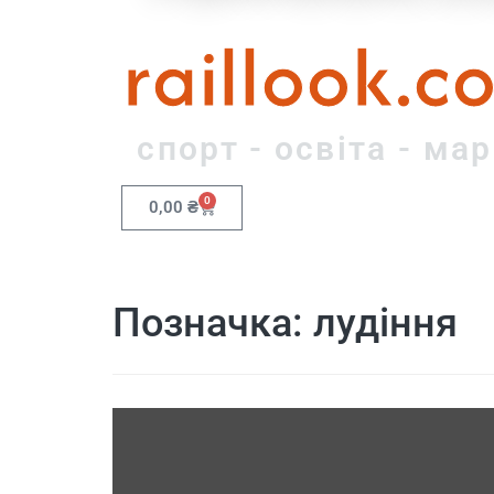
raillook.c
спорт - освіта - ма
0
0,00
₴
Позначка:
лудіння