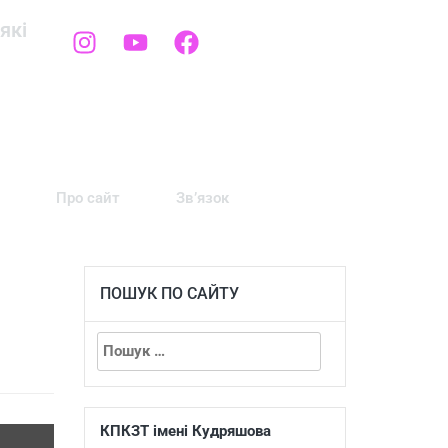
які
Про сайт
Зв’язок
ПОШУК ПО САЙТУ
КПКЗТ імені Кудряшова