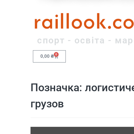
raillook.c
спорт - освіта - ма
0
0,00
₴
Позначка:
логистич
грузов