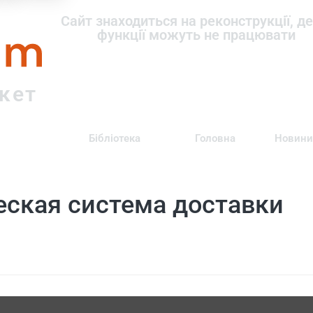
om
Сайт знаходиться на реконструкції, де
функції можуть не працювати
ркет
Бібліотека
Головна
Новини
еская система доставки