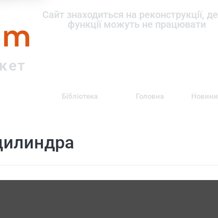
om
Сайт знаходиться на реконструкції, де
функції можуть не працювати
ркет
Бібліотека
Головна
Новини
цилиндра