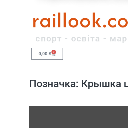
raillook.c
спорт - освіта - ма
0
0,00
₴
Позначка:
Крышка 