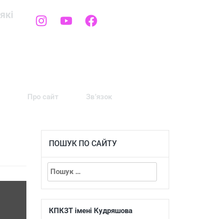
які
Про сайт
Зв’язок
ПОШУК ПО САЙТУ
КПКЗТ імені Кудряшова