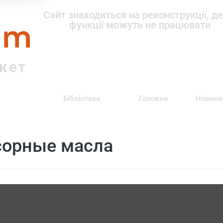
om
Сайт знаходиться на реконструкції, де
функції можуть не працювати
ркет
Бібліотека
Головна
Новини
сорные масла