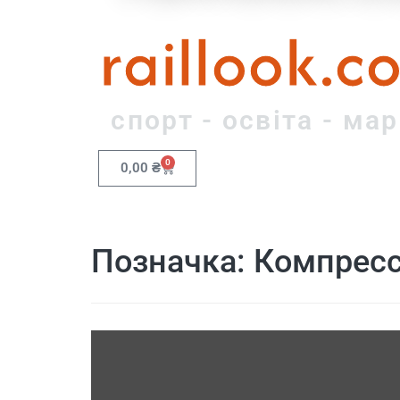
raillook.c
спорт - освіта - ма
0
0,00
₴
Позначка:
Компрес