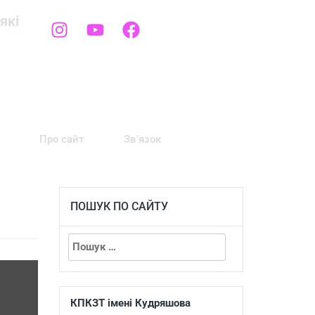
які
Про сайт
Зв’язок
ПОШУК ПО САЙТУ
КПКЗТ імені Кудряшова