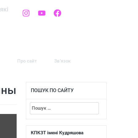
які
Про сайт
Зв’язок
ины
ПОШУК ПО САЙТУ
КПКЗТ імені Кудряшова