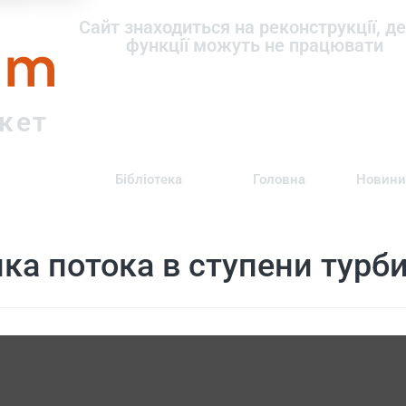
om
Сайт знаходиться на реконструкції, де
функції можуть не працювати
ркет
Бібліотека
Головна
Новини
ка потока в ступени турб