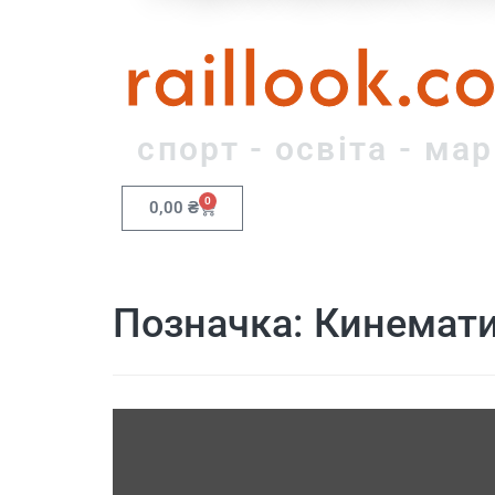
raillook.c
спорт - освіта - ма
0
0,00
₴
Позначка:
Кинемати