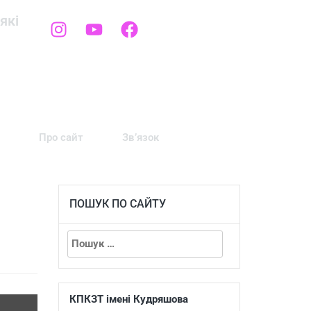
які
Про сайт
Зв’язок
ПОШУК ПО САЙТУ
КПКЗТ імені Кудряшова