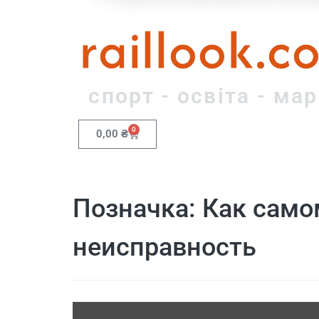
raillook.c
спорт - освіта - ма
0
0,00
₴
Позначка:
Как само
неисправность