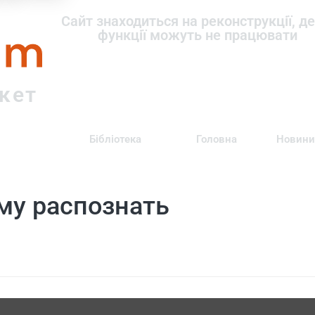
om
Сайт знаходиться на реконструкції, де
функції можуть не працювати
ркет
Бібліотека
Головна
Новини
му распознать