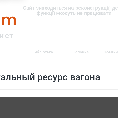
om
Сайт знаходиться на реконструкції, де
функції можуть не працювати
ркет
Бібліотека
Головна
Новини
альный ресурс вагона