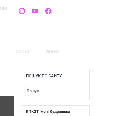
які
Про сайт
Зв’язок
ПОШУК ПО САЙТУ
КПКЗТ імені Кудряшова