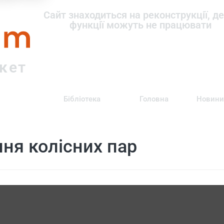
om
Сайт знаходиться на реконструкції, де
функції можуть не працювати
ркет
Бібліотека
Головна
Новини
ня колісних пар