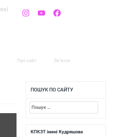
які
Про сайт
Зв’язок
ПОШУК ПО САЙТУ
КПКЗТ імені Кудряшова