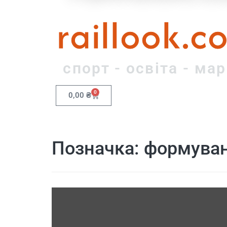
raillook.c
спорт - освіта - ма
0
0,00
₴
Позначка:
формуван