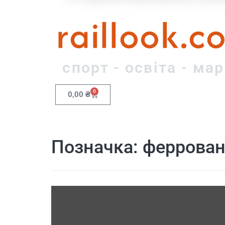
raillook.c
спорт - освіта - ма
0
0,00
₴
Позначка:
феррова