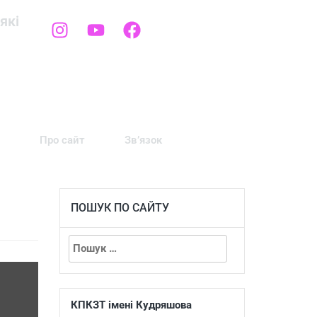
які
Про сайт
Зв’язок
ПОШУК ПО САЙТУ
КПКЗТ імені Кудряшова