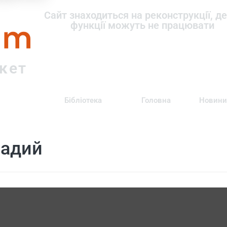
om
Сайт знаходиться на реконструкції, де
функції можуть не працювати
ркет
Бібліотека
Головна
Новини
надий