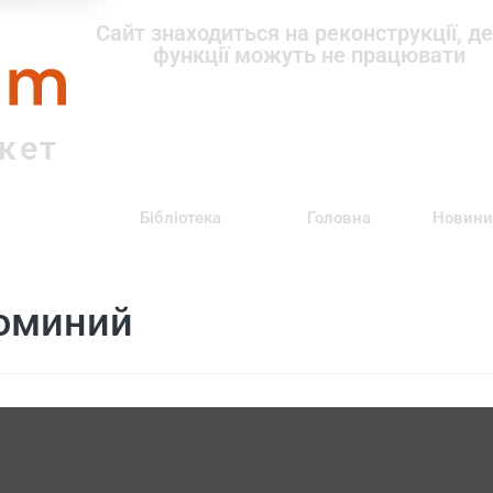
om
Сайт знаходиться на реконструкції, де
функції можуть не працювати
ркет
Бібліотека
Головна
Новини
юминий