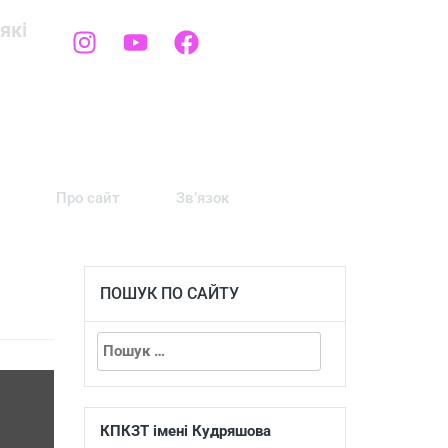
які
Про сайт
Зв’язок
ПОШУК ПО САЙТУ
КПКЗТ імені Кудряшова