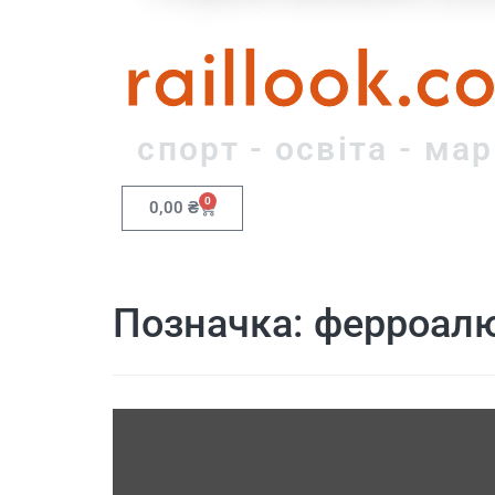
raillook.c
спорт - освіта - ма
0
0,00
₴
Позначка:
ферроал