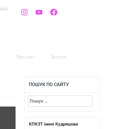
які
Про сайт
Зв’язок
ПОШУК ПО САЙТУ
КПКЗТ імені Кудряшова