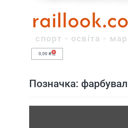
raillook.c
спорт - освіта - ма
0
0,00
₴
Позначка:
фарбуваль