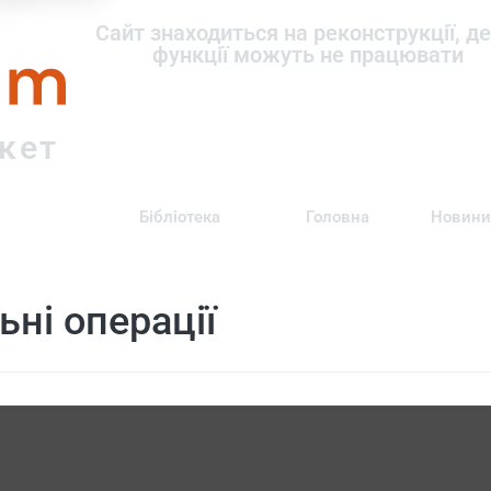
om
Сайт знаходиться на реконструкції, де
функції можуть не працювати
ркет
Бібліотека
Головна
Новини
ні операції