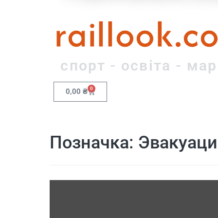
raillook.c
спорт - освіта - ма
0
0,00
₴
Позначка:
Эвакуаци