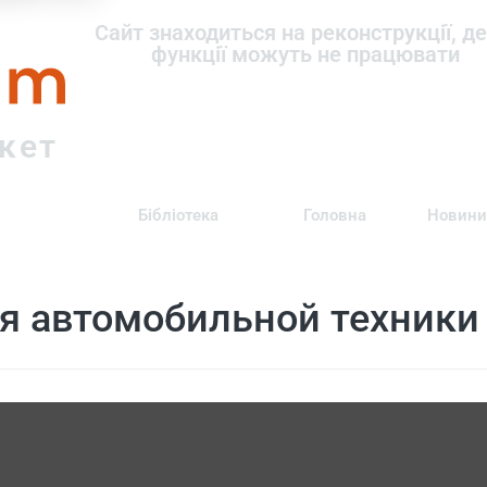
om
Сайт знаходиться на реконструкції, де
функції можуть не працювати
ркет
Бібліотека
Головна
Новини
я автомобильной техники