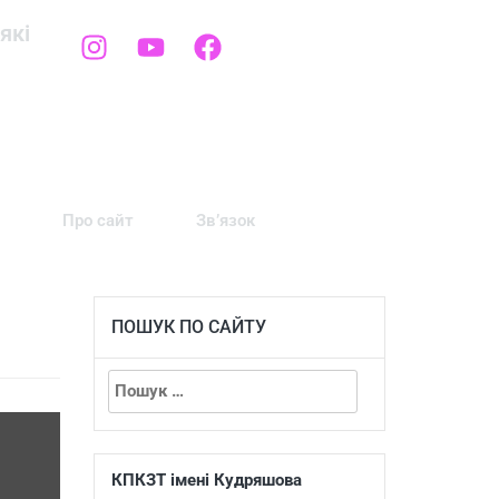
які
Про сайт
Зв’язок
ПОШУК ПО САЙТУ
КПКЗТ імені Кудряшова