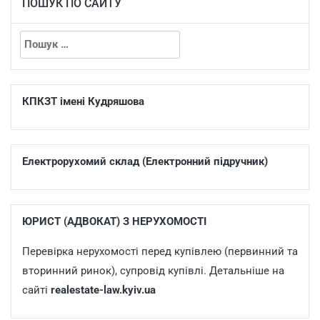
ПОШУК ПО САЙТУ
КПКЗТ імені Кудряшова
Електрорухомий склад (Електронний підручник)
ЮРИСТ (АДВОКАТ) З НЕРУХОМОСТІ
Перевірка нерухомості перед купівлею (первинний та
вторинний ринок), супровід купівлі. Детальніше на
сайті
realestate-law.kyiv.ua