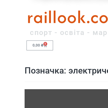
raillook.c
спорт - освіта - ма
0
0,00
₴
Позначка:
электрич