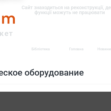
om
Сайт знаходиться на реконструкції, де
функції можуть не працювати
ркет
Бібліотека
Головна
Новини
еское оборудование