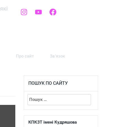
які
Про сайт
Зв’язок
ПОШУК ПО САЙТУ
КПКЗТ імені Кудряшова